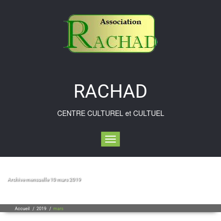
Skip
to
content
RACHAD
CENTRE CULTUREL et CULTUEL
Toggle navigation
Archive mensuelle 10 mars 2019
Accueil
/
2019
/
mars